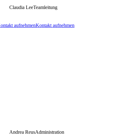
Claudia Lee
Teamleitung
ontakt aufnehmen
Kontakt aufnehmen
Andrea Reus
Administration