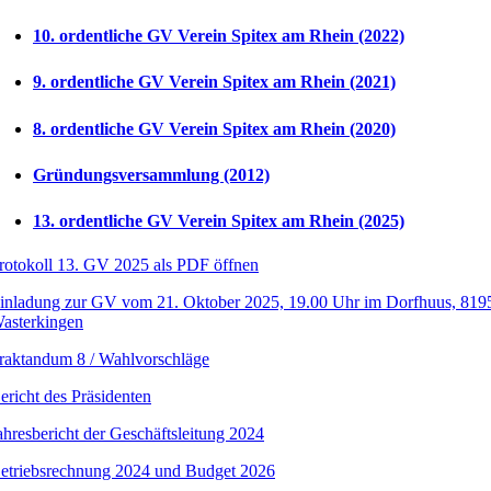
10. ordentliche GV Verein Spitex am Rhein (2022)
9. ordentliche GV Verein Spitex am Rhein (2021)
8. ordentliche GV Verein Spitex am Rhein (2020)
Gründungsversammlung (2012)
13. ordentliche GV Verein Spitex am Rhein (2025)
rotokoll 13. GV 2025 als PDF öffnen
inladung zur GV vom 21. Oktober 2025, 19.00 Uhr im Dorfhuus, 819
asterkingen
raktandum 8 / Wahlvorschläge
ericht des Präsidenten
ahresbericht der Geschäftsleitung 2024
etriebsrechnung 2024 und Budget 2026