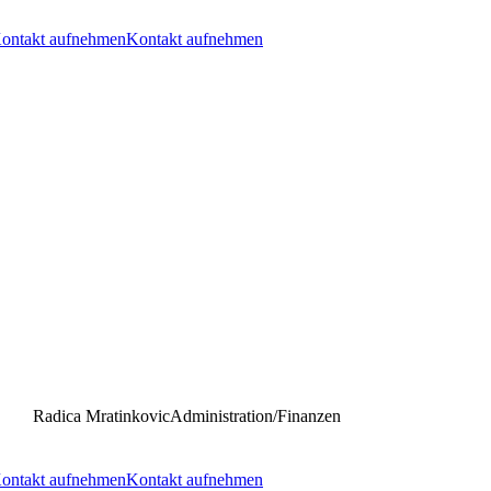
ontakt aufnehmen
Kontakt aufnehmen
Radica Mratinkovic
Administration/Finanzen
ontakt aufnehmen
Kontakt aufnehmen