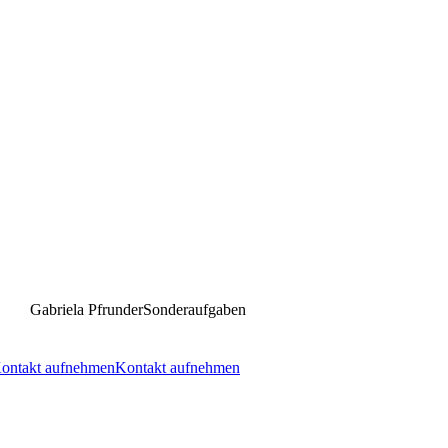
Gabriela Pfrunder
Sonderaufgaben
ontakt aufnehmen
Kontakt aufnehmen