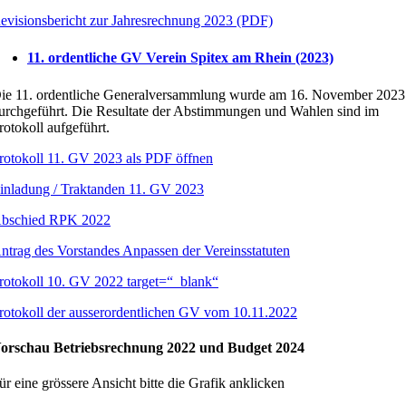
evisionsbericht zur Jahresrechnung 2023 (PDF)
11. ordentliche GV Verein Spitex am Rhein (2023)
ie 11. ordentliche Generalversammlung wurde am 16. November 2023
urchgeführt. Die Resultate der Abstimmungen und Wahlen sind im
rotokoll aufgeführt.
rotokoll 11. GV 2023 als PDF öffnen
inladung / Traktanden 11. GV 2023
bschied RPK 2022
ntrag des Vorstandes Anpassen der Vereinsstatuten
rotokoll 10. GV 2022 target=“_blank“
rotokoll der ausserordentlichen GV vom 10.11.2022
orschau Betriebsrechnung 2022 und Budget 2024
ür eine grössere Ansicht bitte die Grafik anklicken