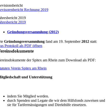
evisionsbericht
evisorenbericht Rechnung 2019
ahresbericht 2019
ahresbericht 2019
Gründungsversammlung (2012)
ie
Gründungsversammlung
fand am 19. September
2012
statt:
as Protokoll als PDF öffnen
ereinsdokumente
ereinsdokumente der Spitex am Rhein zum Download als PDF:
tatuten Verein Spitex am Rhein
itgliedschaft und Unterstützung
ie können die Spitex am Rhein unterstützen
indem Sie Mitglied werden.
durch Spenden und Legate die wir dem Hilfsfonds zuweisen und
sie für Tarifermässigungen und Direkthilfe einsetzen.