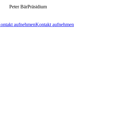
Peter Bär
Präsidium
ontakt aufnehmen
Kontakt aufnehmen