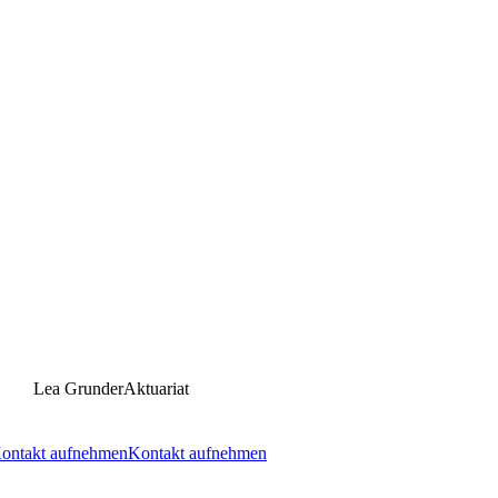
Lea Grunder
Aktuariat
ontakt aufnehmen
Kontakt aufnehmen