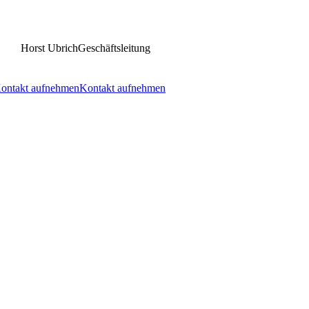
Horst Ubrich
Geschäftsleitung
ontakt aufnehmen
Kontakt aufnehmen