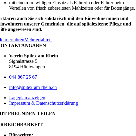
mit einem freiwilligen Einsatz als Fahrerin oder Fahrer beim
Verteilen von frisch zubereiteten Mahlzeiten oder für Botengänge.
rklären auch Sie sich solidarisch mit den Einwohnerinnen und
inwohnern unserer Gemeinden, die auf spitalexterne Pflege und
ilfe angewiesen sind.
ehr erfahren
Mehr erfahren
KONTAKTANGABEN
Verein Spitex am Rhein
Signalstrasse 5
8194 Hüntwangen
044 867 25 67
info@spitex-am-rhein.ch
Lageplan anzeigen
Impressum & Datenschutzerklärung
MIT FREUNDEN TEILEN
ERREICHBARKEIT
Bürozeiten: