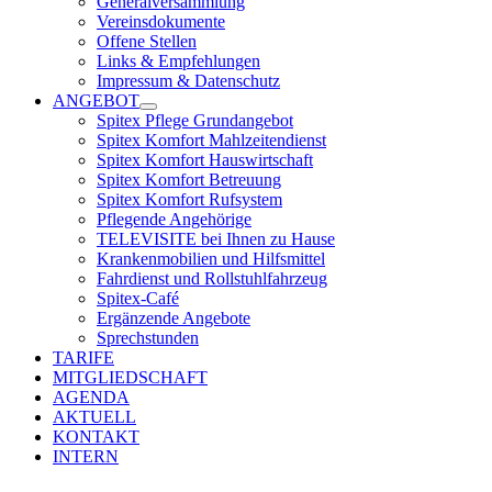
Generalversammlung
Vereinsdokumente
Offene Stellen
Links & Empfehlungen
Impressum & Datenschutz
ANGEBOT
Spitex Pflege Grundangebot
Spitex Komfort Mahlzeitendienst
Spitex Komfort Hauswirtschaft
Spitex Komfort Betreuung
Spitex Komfort Rufsystem
Pflegende Angehörige
TELEVISITE bei Ihnen zu Hause
Krankenmobilien und Hilfsmittel
Fahrdienst und Rollstuhlfahrzeug
Spitex-Café
Ergänzende Angebote
Sprechstunden
TARIFE
MITGLIEDSCHAFT
AGENDA
AKTUELL
KONTAKT
INTERN