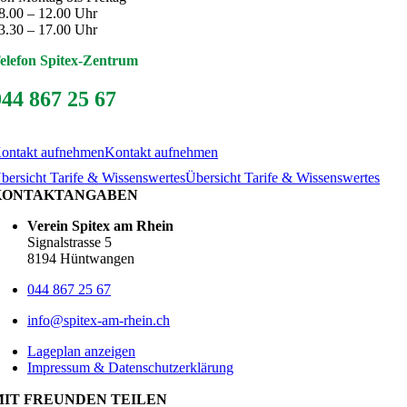
8.00 – 12.00 Uhr
3.30 – 17.00 Uhr
elefon Spitex-Zentrum
044 867 25 67
ontakt aufnehmen
Kontakt aufnehmen
bersicht Tarife & Wissenswertes
Übersicht Tarife & Wissenswertes
KONTAKTANGABEN
Verein Spitex am Rhein
Signalstrasse 5
8194 Hüntwangen
044 867 25 67
info@spitex-am-rhein.ch
Lageplan anzeigen
Impressum & Datenschutzerklärung
MIT FREUNDEN TEILEN