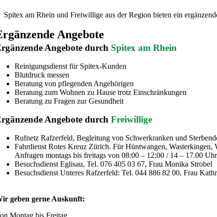
Spitex am Rhein und Freiwillige aus der Region bieten ein ergänzend
Ergänzende Angebote
rgänzende Angebote durch
Spitex am Rhein
Reinigungsdienst für Spitex-Kunden
Blutdruck messen
Beratung von pflegenden Angehörigen
Beratung zum Wohnen zu Hause trotz Einschränkungen
Beratung zu Fragen zur Gesundheit
rgänzende Angebote durch
Freiwillige
Rufnetz Rafzerfeld, Begleitung von Schwerkranken und Sterbende
Fahrdienst Rotes Kreuz Zürich. Für Hüntwangen, Wasterkingen, W
Anfragen montags bis freitags von 08:00 – 12:00 / 14 – 17.00 Uh
Besuchsdienst Eglisau, Tel. 076 405 03 67, Frau Monika Strobel
Besuchsdienst Unteres Rafzerfeld: Tel. 044 886 82 00, Frau Kathri
ir geben gerne Auskunft:
on Montag bis Freitag