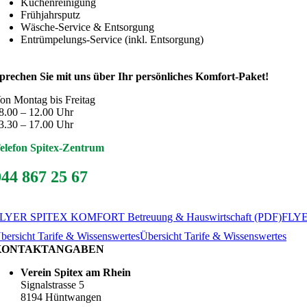
Küchenreinigung
Frühjahrsputz
Wäsche-Service & Entsorgung
Entrümpelungs-Service (inkl. Entsorgung)
prechen Sie mit uns über Ihr persönliches Komfort-Paket!
on Montag bis Freitag
8.00 – 12.00 Uhr
3.30 – 17.00 Uhr
elefon Spitex-Zentrum
044 867 25 67
LYER SPITEX KOMFORT Betreuung & Hauswirtschaft (PDF)
FLYE
bersicht Tarife & Wissenswertes
Übersicht Tarife & Wissenswertes
KONTAKTANGABEN
Verein Spitex am Rhein
Signalstrasse 5
8194 Hüntwangen